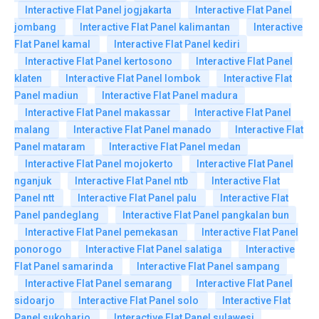
Interactive Flat Panel jogjakarta
Interactive Flat Panel
jombang
Interactive Flat Panel kalimantan
Interactive
Flat Panel kamal
Interactive Flat Panel kediri
Interactive Flat Panel kertosono
Interactive Flat Panel
klaten
Interactive Flat Panel lombok
Interactive Flat
Panel madiun
Interactive Flat Panel madura
Interactive Flat Panel makassar
Interactive Flat Panel
malang
Interactive Flat Panel manado
Interactive Flat
Panel mataram
Interactive Flat Panel medan
Interactive Flat Panel mojokerto
Interactive Flat Panel
nganjuk
Interactive Flat Panel ntb
Interactive Flat
Panel ntt
Interactive Flat Panel palu
Interactive Flat
Panel pandeglang
Interactive Flat Panel pangkalan bun
Interactive Flat Panel pemekasan
Interactive Flat Panel
ponorogo
Interactive Flat Panel salatiga
Interactive
Flat Panel samarinda
Interactive Flat Panel sampang
Interactive Flat Panel semarang
Interactive Flat Panel
sidoarjo
Interactive Flat Panel solo
Interactive Flat
Panel sukoharjo
Interactive Flat Panel sulawesi