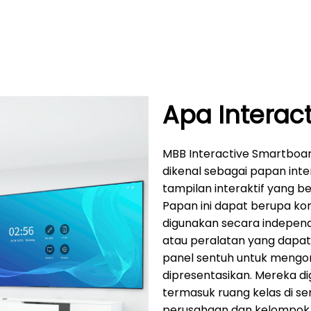
Apa Interac
MBB Interactive Smartboard 
dikenal sebagai papan inte
tampilan interaktif yang b
Papan ini dapat berupa ko
digunakan secara independ
atau peralatan yang dapa
panel sentuh untuk mengo
dipresentasikan. Mereka d
termasuk ruang kelas di se
perusahaan dan kelompok ke