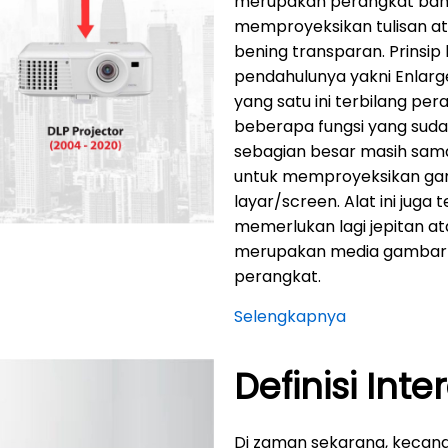
merupakan perangkat ba
memproyeksikan tulisan at
bening transparan. Prinsip 
pendahulunya yakni Enlarg
yang satu ini terbilang pe
beberapa fungsi yang suda
sebagian besar masih sa
untuk memproyeksikan gamb
layar/screen. Alat ini juga
memerlukan lagi jepitan a
merupakan media gambar c
perangkat.
Selengkapnya
Definisi Inte
Di zaman sekarang, kecan