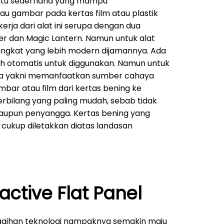
ntu sederhana yang mampu
au gambar pada kertas film atau plastik
kerja dari alat ini serupa dengan dua
er dan Magic Lantern. Namun untuk alat
rangkat yang lebih modern dijamannya. Ada
h otomatis untuk diggunakan. Namun untuk
ma yakni memanfaatkan sumber cahaya
ar atau film dari kertas bening ke
 terbilang yang paling mudah, sebab tidak
taupun penyangga. Kertas bening yang
ukup diletakkan diatas landasan
ractive Flat Panel
ggihan teknologi nampaknya semakin maju