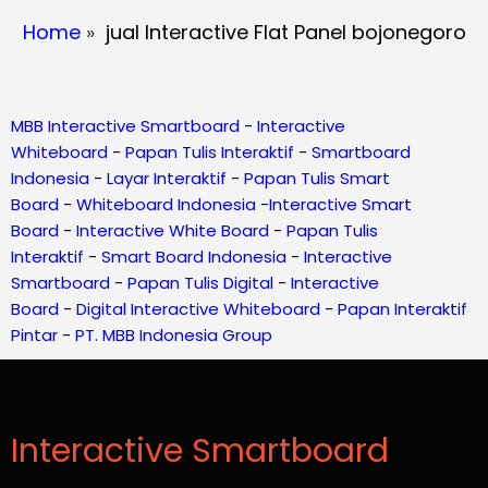
Home
»
jual Interactive Flat Panel bojonegoro
MBB Interactive Smartboard
-
Interactive
Whiteboard
-
Papan Tulis Interaktif
-
Smartboard
Indonesia
-
Layar Interaktif
-
Papan Tulis Smart
Board
-
Whiteboard Indonesia
-
Interactive Smart
Board
-
Interactive White Board
-
Papan Tulis
Interaktif
-
Smart Board Indonesia
-
Interactive
Smartboard
-
Papan Tulis Digital
-
Interactive
Board
-
Digital Interactive Whiteboard
-
Papan Interaktif
Pintar
-
PT. MBB Indonesia Group
Interactive Smartboard