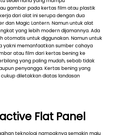
ntu sederhana yang mampu
au gambar pada kertas film atau plastik
kerja dari alat ini serupa dengan dua
er dan Magic Lantern. Namun untuk alat
rangkat yang lebih modern dijamannya. Ada
h otomatis untuk diggunakan. Namun untuk
ma yakni memanfaatkan sumber cahaya
ar atau film dari kertas bening ke
 terbilang yang paling mudah, sebab tidak
taupun penyangga. Kertas bening yang
ukup diletakkan diatas landasan
ractive Flat Panel
ggihan teknologi nampaknya semakin maju