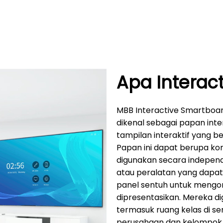
Apa Interac
MBB Interactive Smartboard 
dikenal sebagai papan inte
tampilan interaktif yang b
Papan ini dapat berupa ko
digunakan secara independ
atau peralatan yang dapa
panel sentuh untuk mengo
dipresentasikan. Mereka d
termasuk ruang kelas di se
perusahaan dan kelompok ke