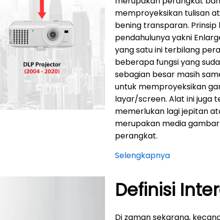
merupakan perangkat ba
memproyeksikan tulisan at
bening transparan. Prinsip 
pendahulunya yakni Enlarg
yang satu ini terbilang pe
beberapa fungsi yang suda
sebagian besar masih sa
untuk memproyeksikan gamb
layar/screen. Alat ini juga
memerlukan lagi jepitan a
merupakan media gambar c
perangkat.
Selengkapnya
Definisi Inte
Di zaman sekarang, kecan