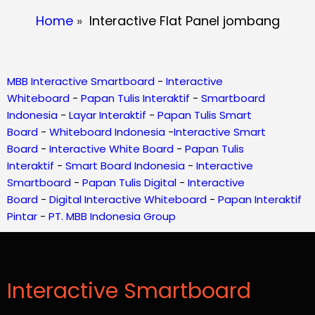
Home
»
Interactive Flat Panel jombang
MBB Interactive Smartboard
-
Interactive
Whiteboard
-
Papan Tulis Interaktif
-
Smartboard
Indonesia
-
Layar Interaktif
-
Papan Tulis Smart
Board
-
Whiteboard Indonesia
-
Interactive Smart
Board
-
Interactive White Board
-
Papan Tulis
Interaktif
-
Smart Board Indonesia
-
Interactive
Smartboard
-
Papan Tulis Digital
-
Interactive
Board
-
Digital Interactive Whiteboard
-
Papan Interaktif
Pintar
-
PT. MBB Indonesia Group
Interactive Smartboard