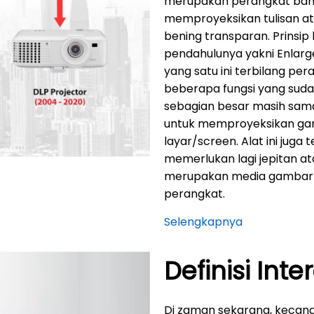
merupakan perangkat ba
memproyeksikan tulisan at
bening transparan. Prinsip 
pendahulunya yakni Enlarg
yang satu ini terbilang pe
beberapa fungsi yang suda
sebagian besar masih sa
untuk memproyeksikan gamb
layar/screen. Alat ini juga
memerlukan lagi jepitan a
merupakan media gambar c
perangkat.
Selengkapnya
Definisi Inte
Di zaman sekarang, kecan