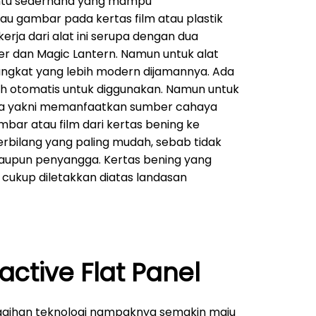
ntu sederhana yang mampu
au gambar pada kertas film atau plastik
kerja dari alat ini serupa dengan dua
er dan Magic Lantern. Namun untuk alat
rangkat yang lebih modern dijamannya. Ada
h otomatis untuk diggunakan. Namun untuk
ma yakni memanfaatkan sumber cahaya
ar atau film dari kertas bening ke
 terbilang yang paling mudah, sebab tidak
taupun penyangga. Kertas bening yang
ukup diletakkan diatas landasan
ractive Flat Panel
ggihan teknologi nampaknya semakin maju