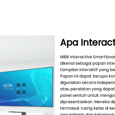
Apa Interac
MBB Interactive Smartboard 
dikenal sebagai papan inte
tampilan interaktif yang b
Papan ini dapat berupa ko
digunakan secara independ
atau peralatan yang dapa
panel sentuh untuk mengo
dipresentasikan. Mereka d
termasuk ruang kelas di se
perusahaan dan kelompok ke