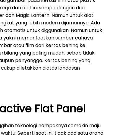
au gambar pada kertas film atau plastik
kerja dari alat ini serupa dengan dua
er dan Magic Lantern. Namun untuk alat
rangkat yang lebih modern dijamannya. Ada
h otomatis untuk diggunakan. Namun untuk
ma yakni memanfaatkan sumber cahaya
ar atau film dari kertas bening ke
 terbilang yang paling mudah, sebab tidak
taupun penyangga. Kertas bening yang
ukup diletakkan diatas landasan
ractive Flat Panel
ggihan teknologi nampaknya semakin maju
waktu. Seperti saat ini, tidak ada satu orang