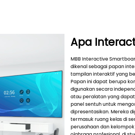
Apa Interac
MBB Interactive Smartboard 
dikenal sebagai papan inte
tampilan interaktif yang b
Papan ini dapat berupa ko
digunakan secara independ
atau peralatan yang dapa
panel sentuh untuk mengo
dipresentasikan. Mereka d
termasuk ruang kelas di se
perusahaan dan kelompok ke
olahraga profesional, di stu