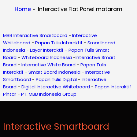
Home
»
Interactive Flat Panel mataram
MBB Interactive Smartboard
-
Interactive
Whiteboard
-
Papan Tulis Interaktif
-
Smartboard
Indonesia
-
Layar Interaktif
-
Papan Tulis Smart
Board
-
Whiteboard Indonesia
-
Interactive Smart
Board
-
Interactive White Board
-
Papan Tulis
Interaktif
-
Smart Board Indonesia
-
Interactive
Smartboard
-
Papan Tulis Digital
-
Interactive
Board
-
Digital Interactive Whiteboard
-
Papan Interaktif
Pintar
-
PT. MBB Indonesia Group
Interactive Smartboard