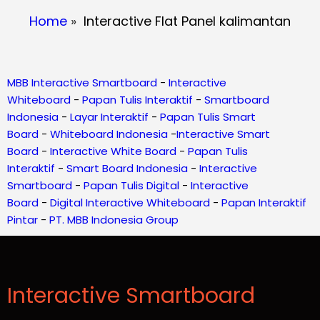
Home
»
Interactive Flat Panel kalimantan
MBB Interactive Smartboard
-
Interactive
Whiteboard
-
Papan Tulis Interaktif
-
Smartboard
Indonesia
-
Layar Interaktif
-
Papan Tulis Smart
Board
-
Whiteboard Indonesia
-
Interactive Smart
Board
-
Interactive White Board
-
Papan Tulis
Interaktif
-
Smart Board Indonesia
-
Interactive
Smartboard
-
Papan Tulis Digital
-
Interactive
Board
-
Digital Interactive Whiteboard
-
Papan Interaktif
Pintar
-
PT. MBB Indonesia Group
Interactive Smartboard