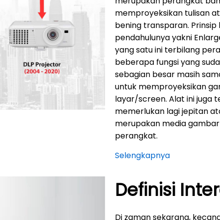
merupakan perangkat ba
memproyeksikan tulisan at
bening transparan. Prinsip 
pendahulunya yakni Enlarg
yang satu ini terbilang pe
beberapa fungsi yang suda
sebagian besar masih sa
untuk memproyeksikan gamb
layar/screen. Alat ini juga
memerlukan lagi jepitan a
merupakan media gambar c
perangkat.
Selengkapnya
Definisi Inte
Di zaman sekarang, kecan