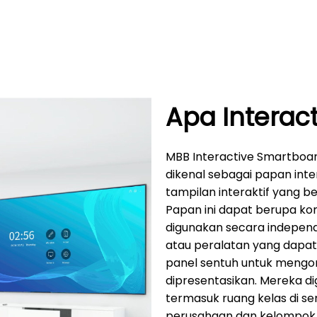
Apa Interac
MBB Interactive Smartboard 
dikenal sebagai papan inte
tampilan interaktif yang b
Papan ini dapat berupa ko
digunakan secara independ
atau peralatan yang dapa
panel sentuh untuk mengo
dipresentasikan. Mereka d
termasuk ruang kelas di se
perusahaan dan kelompok ke