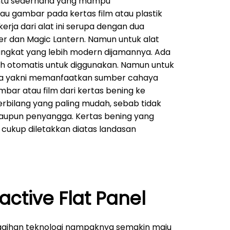
ntu sederhana yang mampu
au gambar pada kertas film atau plastik
kerja dari alat ini serupa dengan dua
er dan Magic Lantern. Namun untuk alat
rangkat yang lebih modern dijamannya. Ada
h otomatis untuk diggunakan. Namun untuk
ma yakni memanfaatkan sumber cahaya
ar atau film dari kertas bening ke
 terbilang yang paling mudah, sebab tidak
taupun penyangga. Kertas bening yang
ukup diletakkan diatas landasan
ractive Flat Panel
ggihan teknologi nampaknya semakin maju